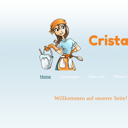
Crist
Home
Leistungen
Über uns
Offene 
Willkommen auf unserer Seite!
Cristales Gebäudereinigung
konkurrenzlos gut und günstig