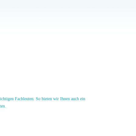
keit und Hygiene. Unser Ziel ist die fachgerechte,
ns die Werterhaltung der Gebäude ebenso am Herzen, wie
nik.
sönlich für Sie da. Im Dialog mit Ihnen erarbeiten wir
t zu unseren Kunden und Mitarbeitern und sind dazu
ichtigen Fachleuten. So bieten wir Ihnen auch ein
zen.