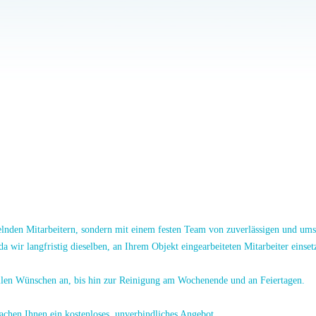
rüßen zu dürfen.
fessioneller Gebäudereinigungsbetrieb für kompetente Betreuung rund um Sauber
er Räumlichkeiten und Orte, an denen sich Menschen aufhalten. Dabei liegt u
gung bietet Ihnen ein Höchstmaß an Qualität auf der Grundlage modernster Tech
uen Sie sich einem Partner an, der Ihre Bedürfnisse versteht. Wir sind ganz per
für Sie Kosten. Wir überzeugen durch unsere Leistung und persönlichen Kontak
elnden Mitarbeitern, sondern mit einem festen Team von zuverlässigen und ums
 wir langfristig dieselben, an Ihrem Objekt eingearbeiteten Mitarbeiter einset
iellen Wünschen an, bis hin zur Reinigung am Wochenende und an Feiertagen.
achen Ihnen ein kostenloses, unverbindliches Angebot.