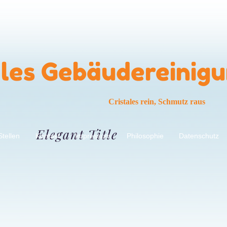
ales Gebäudereinig
Cristales rein, Schmutz raus
Elegant Title
Stellen
Kontakt
Impressum
Philosophie
Datenschutz