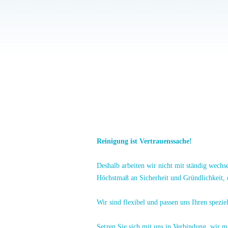
Wir freuen uns, Sie auf unserer Webseite beg
Die Cristales Gebäudereinigung steht als pro
umwelt- und materialschonende Reinigung all
Ihre Gesundheit. Die Cristales Gebäudereini
Damit Sie sich wohl und sicher fühlen, vertra
intelligente Reinigungskonzepte und sparen 
auch noch netter als die anderen.
Reinigung ist Vertrauenssache!
Deshalb arbeiten wir nicht mit ständig wechs
Höchstmaß an Sicherheit und Gründlichkeit, da
Wir sind flexibel und passen uns Ihren spez
Setzen Sie sich mit uns in Verbindung, wir m